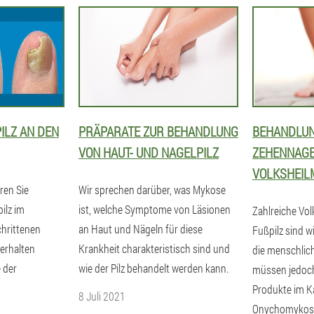
ILZ AN DEN
PRÄPARATE ZUR BEHANDLUNG
BEHANDLU
VON HAUT- UND NAGELPILZ
ZEHENNAGE
VOLKSHEIL
ren Sie
Wir sprechen darüber, was Mykose
ilz im
ist, welche Symptome von Läsionen
Zahlreiche Vol
hrittenen
an Haut und Nägeln für diese
Fußpilz sind w
erhalten
Krankheit charakteristisch sind und
die menschlic
 der
wie der Pilz behandelt werden kann.
müssen jedoch
Produkte im 
8 Juli 2021
Onychomykose