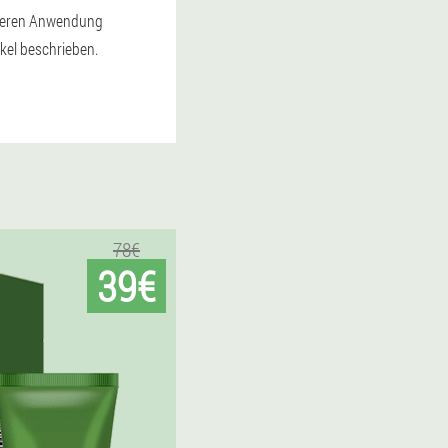
deren Anwendung
kel beschrieben.
78€
39€