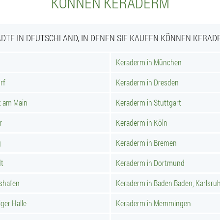
KÖNNEN KERADERM
ÄDTE IN DEUTSCHLAND, IN DENEN SIE KAUFEN KÖNNEN KERAD
Keraderm in München
rf
Keraderm in Dresden
t am Main
Keraderm in Stuttgart
r
Keraderm in Köln
g
Keraderm in Bremen
dt
Keraderm in Dortmund
hshafen
Keraderm in Baden Baden, Karlsru
ger Halle
Keraderm in Memmingen