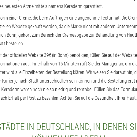
des neuesten Arzneimittels namens Keraderm garantiert.
orm einer Creme, die beim Auftragen eine angenehme Textur hat. Die Cre
fiziellen Website gekauft werden, da die Marke nicht mit anderen Unterne
lich Bonn, gehört zum Bereich der Cremeabgabe zur Behandlung von Hautkr
tt bestellen.
 der offiziellen Website 39€ (in Bonn) benötigen, füllen Sie auf der Websit
ormationen aus. Innerhalb von 15 Minuten ruft Sie der Manager an, um die
er wird alle Einzelheiten der Bestellung klären. Wir weisen Sie darauf hin, 
 Kurier je nach Stadt unterschiedlich sein können und die Bestellung erst
r Keraderm waren noch nie so niedrig und rentabel. Füllen Sie das Formula
ach Erhalt per Post zu bezahlen. Achten Sie auf die Gesundheit Ihrer Haut.
TÄDTE IN DEUTSCHLAND, IN DENEN S