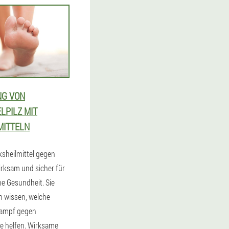
NG VON
LPILZ MIT
MITTELN
ksheilmittel gegen
irksam und sicher für
he Gesundheit. Sie
 wissen, welche
Kampf gegen
 helfen. Wirksame