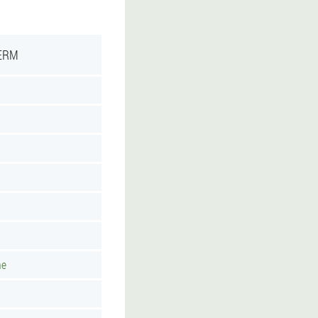
ERM
he