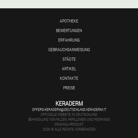
APOTHEKE
BEWERTUNGEN
ERFAHRUNG
GEBRAUCHSANWEISUNG
STÄDTE
ARTIKEL
KONTAKTE
PREISE
KERADERM
OFFERS-KERADERM@DEUTSCHLAND.KERADERM.IT
OFFIZIELLE WEBSITE IN DEUTSCHLAND
BEHANDLUNG VON PILZEN, PAPILLOMEN UND PSORIASIS
ORIGINAL-PRODUKT
2026 © ALLE RECHTE VORBEHALTEN