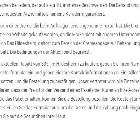
chen bei jedem, der auf sie trifft, immense Beschwerden. Die Behandlung 
des neuesten Arzneimittels namens Keraderm garantiert.
orm einer Creme, die beim Auftragen eine angenehme Textur hat. Die Cre
fiziellen Website gekauft werden, da die Marke nicht mit anderen Unterne
ßlich Das Hildesheim, gehört zum Bereich der Cremeabgabe zur Behandlung
abatt. Die Bedingungen der Aktion sind begrenzt.
aktuellen Rabatt von 39€ (im Hildesheim) zu kaufen, geben Sie Ihren Nam
stellformular ein und geben Sie Ihre Kontaktinformationen an. Ein Callcent
setzen, um die Bestellung zu bestätigen. Unser Vertreter wird alle Einzelhe
 daran, dass der Preis für den Versand eines Pakets per Kurier an Ihre Adr
e das Paket erhalten, können Sie die Bestellung bezahlen. Die Kosten fü
abel. Füllen Sie das Formular aus, um die Creme und die Zahlung nach Eing
n Sie auf die Gesundheit Ihrer Haut.