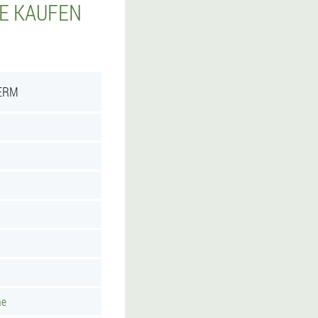
IE KAUFEN
ERM
he