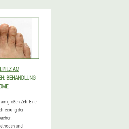
LPILZ AM
H: BEHANDLUNG U
ME
 am großen Zeh: Eine
schreibung der
sachen,
ethoden und