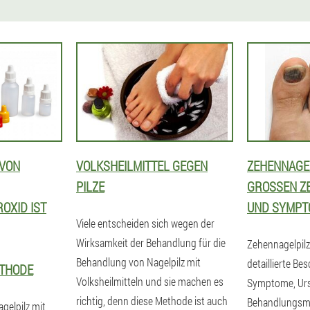
 VON
VOLKSHEILMITTEL GEGEN
ZEHENNAGE
PILZE
GROSSEN ZE
OXID IST
ND SYMPTO
Viele entscheiden sich wegen der
Wirksamkeit der Behandlung für die
Zehennagelpilz
Behandlung von Nagelpilz mit
detaillierte Be
THODE
Volksheilmitteln und sie machen es
Symptome, Ur
richtig, denn diese Methode ist auch
Behandlungsm
gelpilz mit