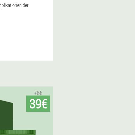
plikationen der
78€
39€