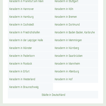
Keraderm in Frankfurt am Main
Keraderm in Stuttgart
Keraderm in Hannover
Keraderm in Köln
Keraderm in Hamburg
Keraderm in Bremen
Keraderm in Cochstedt
Keraderm in Dortmund
Keraderm in Friedrichshafen
Keraderm in Baden Baden, Karlsruhe
Keraderm in der Leipziger Halle
Keraderm in Memmingen
Keraderm in Münster
Keraderm in Nürnberg
Keraderm in Paderborn
Keraderm in Saarbrücken
Keraderm in Rostock
Keraderm in Mannheim
Keraderm in Erfurt
Keraderm in Altenburg
Keraderm in Westerland
Keraderm in Hof
Keraderm in Braunschweig
Städte in Deutschland