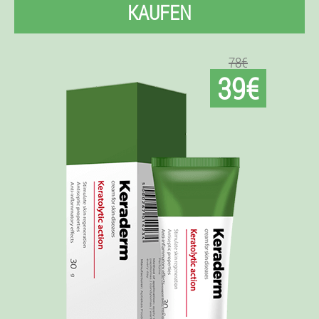
KAUFEN
78€
39€