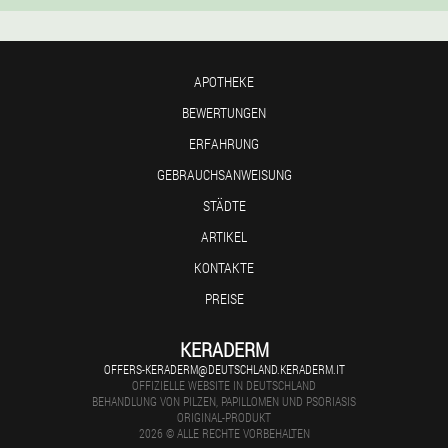
APOTHEKE
BEWERTUNGEN
ERFAHRUNG
GEBRAUCHSANWEISUNG
STÄDTE
ARTIKEL
KONTAKTE
PREISE
KERADERM
OFFERS-KERADERM@DEUTSCHLAND.KERADERM.IT
OFFIZIELLE WEBSITE IN DEUTSCHLAND
BEHANDLUNG VON PILZEN, PAPILLOMEN UND PSORIASIS
ORIGINAL-PRODUKT
2026 © ALLE RECHTE VORBEHALTEN