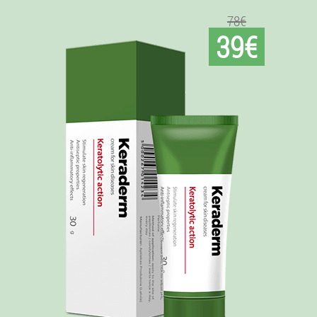
78€
39€