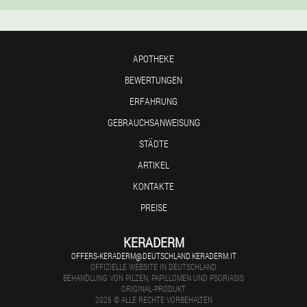
APOTHEKE
BEWERTUNGEN
ERFAHRUNG
GEBRAUCHSANWEISUNG
STÄDTE
ARTIKEL
KONTAKTE
PREISE
KERADERM
OFFERS-KERADERM@DEUTSCHLAND.KERADERM.IT
OFFIZIELLE WEBSITE IN DEUTSCHLAND
BEHANDLUNG VON PILZEN, PAPILLOMEN UND PSORIASIS
ORIGINAL-PRODUKT
2026 © ALLE RECHTE VORBEHALTEN