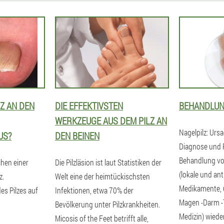
LZ AN DEN
DIE EFFEKTIVSTEN
BEHANDLUN
WERKZEUGE AUS DEM PILZ AN
Nagelpilz: Ur
US?
DEN BEINEN
Diagnose und 
Behandlung v
hen einer
Die Pilzläsion ist laut Statistiken der
(lokale und an
z.
Welt eine der heimtückischsten
Medikamente, 
es Pilzes auf
Infektionen, etwa 70% der
Magen -Darm -Tr
Bevölkerung unter Pilzkrankheiten.
Medizin) wiede
Micosis of the Feet betrifft alle,