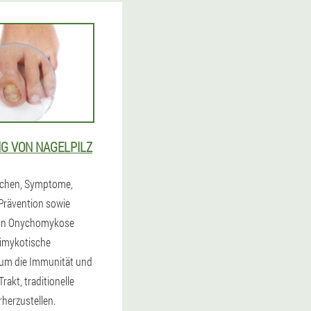
G VON NAGELPILZ
sachen, Symptome,
Prävention sowie
on Onychomykose
timykotische
um die Immunität und
akt, traditionelle
rherzustellen.