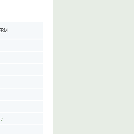
ERM
he