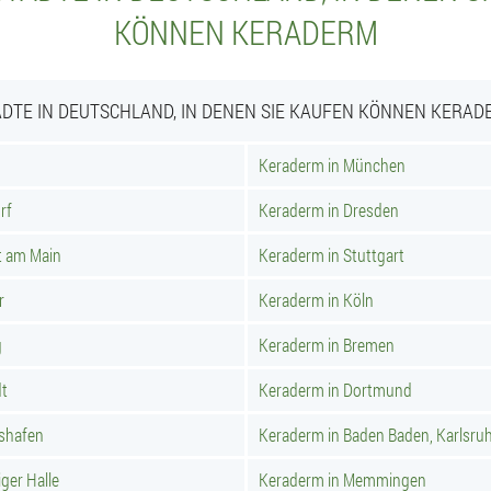
KÖNNEN KERADERM
ÄDTE IN DEUTSCHLAND, IN DENEN SIE KAUFEN KÖNNEN KERAD
Keraderm in München
rf
Keraderm in Dresden
t am Main
Keraderm in Stuttgart
r
Keraderm in Köln
g
Keraderm in Bremen
dt
Keraderm in Dortmund
hshafen
Keraderm in Baden Baden, Karlsru
ger Halle
Keraderm in Memmingen