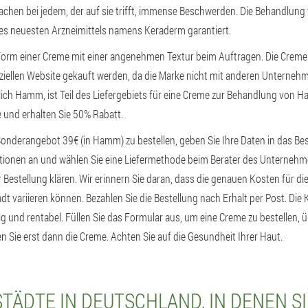
chen bei jedem, der auf sie trifft, immense Beschwerden. Die Behandlung 
des neuesten Arzneimittels namens Keraderm garantiert.
orm einer Creme mit einer angenehmen Textur beim Auftragen. Die Creme
fiziellen Website gekauft werden, da die Marke nicht mit anderen Unterne
lich Hamm, ist Teil des Liefergebiets für eine Creme zur Behandlung von H
e und erhalten Sie 50% Rabatt.
Sonderangebot 39€ (in Hamm) zu bestellen, geben Sie Ihre Daten in das Bes
tionen an und wählen Sie eine Liefermethode beim Berater des Unternehme
er Bestellung klären. Wir erinnern Sie daran, dass die genauen Kosten für die
dt variieren können. Bezahlen Sie die Bestellung nach Erhalt per Post. Die
ig und rentabel. Füllen Sie das Formular aus, um eine Creme zu bestellen, 
n Sie erst dann die Creme. Achten Sie auf die Gesundheit Ihrer Haut.
TÄDTE IN DEUTSCHLAND, IN DENEN S