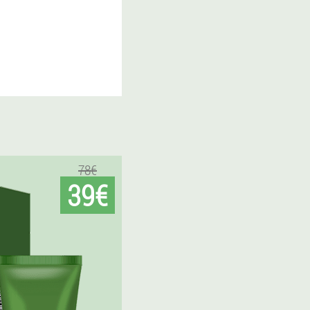
78€
39€