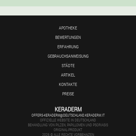
APOTHEKE
BEWERTUNGEN
ERFAHRUNG
GEBRAUCHSANWEISUNG
STÄDTE
ARTIKEL
KONTAKTE
PREISE
KERADERM
OFFERS-KERADERM@DEUTSCHLAND.KERADERM.IT
OFFIZIELLE WEBSITE IN DEUTSCHLAND
BEHANDLUNG VON PILZEN, PAPILLOMEN UND PSORIASIS
ORIGINAL-PRODUKT
2026 © ALLE RECHTE VORBEHALTEN