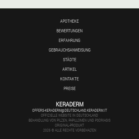
APOTHEKE
BEWERTUNGEN
ERFAHRUNG
GEBRAUCHSANWEISUNG
STÄDTE
ARTIKEL
KONTAKTE
PREISE
KERADERM
OFFERS-KERADERM@DEUTSCHLAND.KERADERM.IT
OFFIZIELLE WEBSITE IN DEUTSCHLAND
BEHANDLUNG VON PILZEN, PAPILLOMEN UND PSORIASIS
ORIGINAL-PRODUKT
2026 © ALLE RECHTE VORBEHALTEN