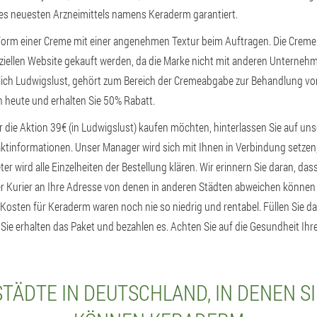
des neuesten Arzneimittels namens Keraderm garantiert.
orm einer Creme mit einer angenehmen Textur beim Auftragen. Die Creme
fiziellen Website gekauft werden, da die Marke nicht mit anderen Unterne
ßlich Ludwigslust, gehört zum Bereich der Cremeabgabe zur Behandlung vo
h heute und erhalten Sie 50% Rabatt.
r die Aktion 39€ (in Ludwigslust) kaufen möchten, hinterlassen Sie auf uns
ktinformationen. Unser Manager wird sich mit Ihnen in Verbindung setzen,
ter wird alle Einzelheiten der Bestellung klären. Wir erinnern Sie daran, das
r Kurier an Ihre Adresse von denen in anderen Städten abweichen können 
e Kosten für Keraderm waren noch nie so niedrig und rentabel. Füllen Sie d
Sie erhalten das Paket und bezahlen es. Achten Sie auf die Gesundheit Ihr
TÄDTE IN DEUTSCHLAND, IN DENEN S