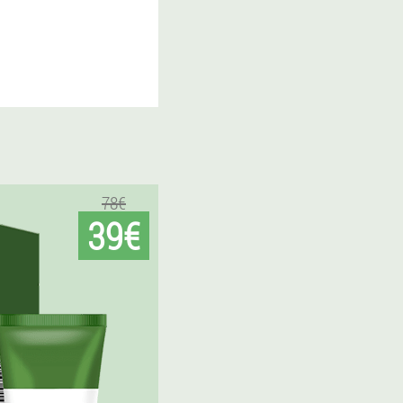
78€
39€