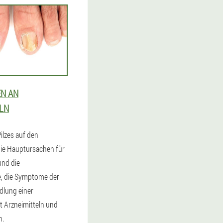
EN AN
LN
ilzes auf den
ie Hauptursachen für
und die
e, die Symptome der
dlung einer
it Arzneimitteln und
n.