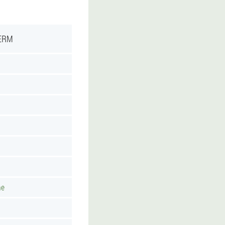
ERM
he