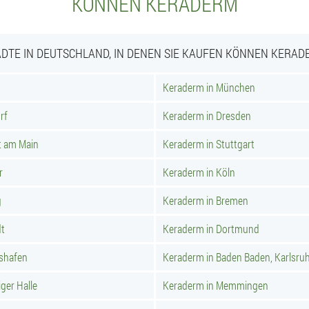
KÖNNEN KERADERM
ÄDTE IN DEUTSCHLAND, IN DENEN SIE KAUFEN KÖNNEN KERAD
Keraderm in München
rf
Keraderm in Dresden
t am Main
Keraderm in Stuttgart
r
Keraderm in Köln
g
Keraderm in Bremen
dt
Keraderm in Dortmund
hshafen
Keraderm in Baden Baden, Karlsru
ger Halle
Keraderm in Memmingen