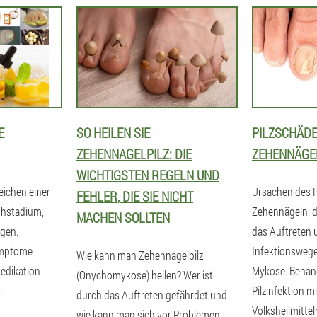
E
SO HEILEN SIE
PILZSCHÄD
ZEHENNAGELPILZ: DIE
ZEHENNÄGE
WICHTIGSTEN REGELN UND
eichen einer
Ursachen des P
FEHLER, DIE SIE NICHT
hstadium,
Zehennägeln: d
MACHEN SOLLTEN
gen.
das Auftreten 
ymptome
Infektionsweg
Wie kann man Zehennagelpilz
medikation
Mykose. Behan
(Onychomykose) heilen? Wer ist
.
Pilzinfektion m
durch das Auftreten gefährdet und
Volksheilmittel
wie kann man sich vor Problemen