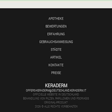
APOTHEKE
BEWERTUNGEN
ERFAHRUNG
GEBRAUCHSANWEISUNG
STÄDTE
ARTIKEL
KONTAKTE
PREISE
KERADERM
OFFERS-KERADERM@DEUTSCHLAND.KERADERM.IT
OFFIZIELLE WEBSITE IN DEUTSCHLAND
BEHANDLUNG VON PILZEN, PAPILLOMEN UND PSORIASIS
ORIGINAL-PRODUKT
2026 © ALLE RECHTE VORBEHALTEN