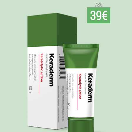
78€
39€