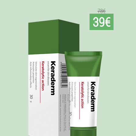
78€
39€