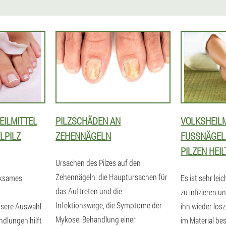
EILMITTEL
PILZSCHÄDEN AN
VOLKSHEILM
LPILZ
ZEHENNÄGELN
FUSSNÄGEL 
ILZEN HEILT
Ursachen des Pilzes auf den
Zehennägeln: die Hauptursachen für
irksames
Es ist sehr leic
das Auftreten und die
zu infizieren u
Infektionswege, die Symptome der
nsere Auswahl
ihn wieder los
Mykose. Behandlung einer
dlungen hilft
im Material bes