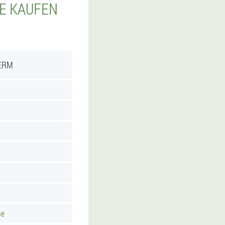
IE KAUFEN
ERM
he