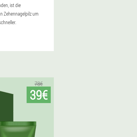
den, ist die
n Zehennagelpilz um
schneller.
78€
39€