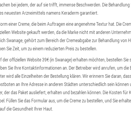
chen bei jedem, der auf sie trifft, immense Beschwerden. Die Behandlung 
des neuesten Arzneimittels namens Keraderm garantiert.
orm einer Creme, die beim Auftragen eine angenehme Textur hat. Die Cre
fiziellen Website gekauft werden, da die Marke nicht mit anderen Unterne
ßlich Swanage, gehört zum Bereich der Cremeabgabe zur Behandlung von H
n Sie Zeit, um zu einem reduzierten Preis zu bestellen.
 der offiziellen Website 39€ (in Swanage) erhalten möchten, bestellen Sie 
eben Sie Ihre Kontaktinformationen an. Der Betreiber wird anrufen, um die 
er wird alle Einzelheiten der Bestellung klären. Wir erinnern Sie daran, das
stboten an Ihre Adresse in anderen Städten unterschiedlich sein können u
er, der das Paket ausliefert, erhalten und bezahlen können. Die Kosten fü
bel. Füllen Sie das Formular aus, um die Creme zu bestellen, und Sie erhal
auf die Gesundheit Ihrer Haut.