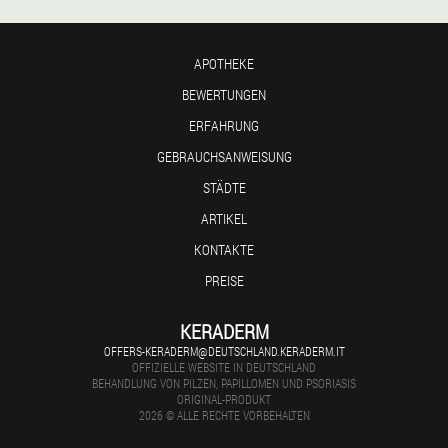
APOTHEKE
BEWERTUNGEN
ERFAHRUNG
GEBRAUCHSANWEISUNG
STÄDTE
ARTIKEL
KONTAKTE
PREISE
KERADERM
OFFERS-KERADERM@DEUTSCHLAND.KERADERM.IT
OFFIZIELLE WEBSITE IN DEUTSCHLAND
BEHANDLUNG VON PILZEN, PAPILLOMEN UND PSORIASIS
ORIGINAL-PRODUKT
2026 © ALLE RECHTE VORBEHALTEN