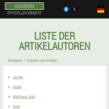
KERADERM
OFFIZIELLEN WEBSITE
LISTE DER
ARTIKELAUTOREN
Keraderm
Autoren von Artikeln
Jürgen
Gisela
Wolfgang Joist
Ayse