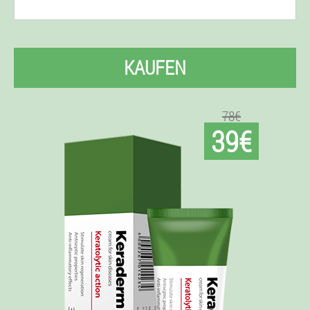
KAUFEN
78€
39€